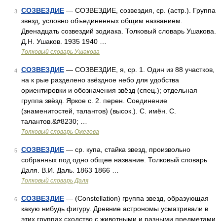
СОЗВЕЗДИЕ
— СОЗВЕЗДИЕ, созвездия, ср. (астр.). Группа
3
звезд, условно объединенных общим названием.
Двенадцать созвездий зодиака. Толковый словарь Ушакова.
Д.Н. Ушаков. 1935 1940 …
Толковый словарь Ушакова
СОЗВЕЗДИЕ
— СОЗВЕЗДИЕ, я, ср. 1. Один из 88 участков,
4
на к рые разделено звёздное небо для удобства
ориентировки и обозначения звёзд (спец.); отдельная
группа звёзд. Яркое с. 2. перен. Соединение
(знаменитостей, талантов) (высок.). С. имён. С.
талантов.&#8230; …
Толковый словарь Ожегова
СОЗВЕЗДИЕ
— ср. купа, стайка звезд, произвольно
5
собранных под одно общее название. Толковый словарь
Даля. В.И. Даль. 1863 1866 …
Толковый словарь Даля
СОЗВЕЗДИЕ
— (Constellation) группа звезд, образующая
6
какую нибудь фигуру. Древние астрономы усматривали в
этих группах сходство с животными и разными предметами