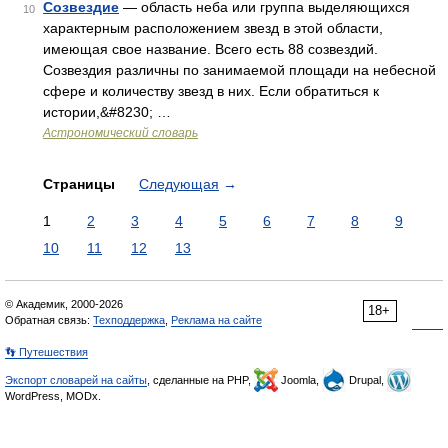
Созвездие
— область неба или группа выделяющихся
10
характерным расположением звезд в этой области,
имеющая свое название. Всего есть 88 созвездий.
Созвездия различны по занимаемой площади на небесной
сфере и количеству звезд в них. Если обратиться к
истории,&#8230; …
Астрономический словарь
Страницы
Следующая
→
1
2
3
4
5
6
7
8
9
10
11
12
13
© Академик, 2000-2026
18+
Обратная связь:
Техподдержка
,
Реклама на сайте
👣 Путешествия
Экспорт словарей на сайты
, сделанные на PHP,
Joomla,
Drupal,
WordPress, MODx.