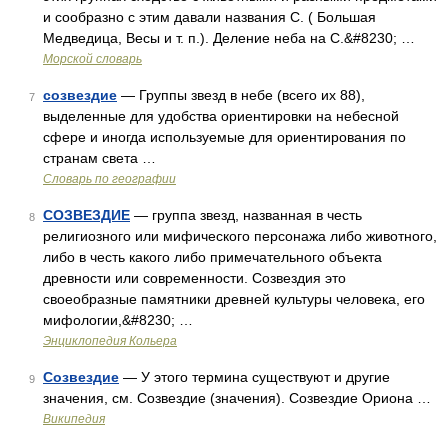
и сообразно с этим давали названия С. ( Большая
Медведица, Весы и т. п.). Деление неба на С.&#8230; …
Морской словарь
созвездие
— Группы звезд в небе (всего их 88),
7
выделенные для удобства ориентировки на небесной
сфере и иногда используемые для ориентирования по
странам света …
Словарь по географии
СОЗВЕЗДИЕ
— группа звезд, названная в честь
8
религиозного или мифического персонажа либо животного,
либо в честь какого либо примечательного объекта
древности или современности. Созвездия это
своеобразные памятники древней культуры человека, его
мифологии,&#8230; …
Энциклопедия Кольера
Созвездие
— У этого термина существуют и другие
9
значения, см. Созвездие (значения). Созвездие Ориона …
Википедия